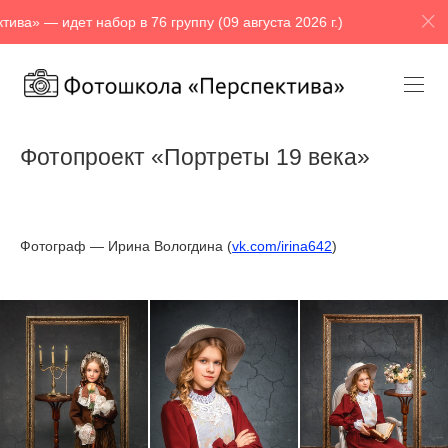
— идет набор в 76 группу (09 августа 2026 г.)
Фотошкол
Фотопроект «Портреты 19 века»
Фотограф — Ирина Вологдина (
vk.com/irina642
)