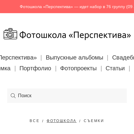
Фотошкола «Перспектива» — идет набор в 76 группу (09 ав
Перспектива»
Выпускные альбомы
Свадеб
емка
Портфолио
Фотопроекты
Статьи
ВСЕ
ФОТОШКОЛА
СЪЕМКИ