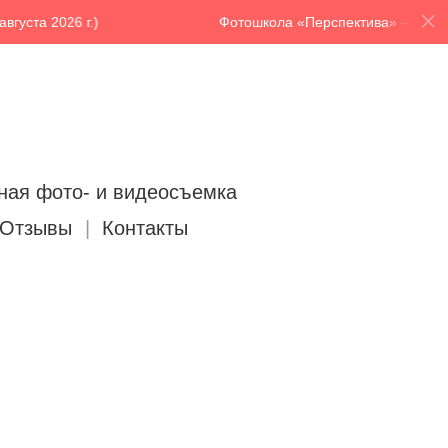
густа 2026 г.)
Фотошкола «Перспектива» — идет на
ная фото- и видеосъемка
Отзывы
Контакты