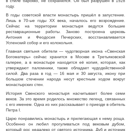
в стиле барокко, не сохранился. Он был разрушен в 1928
году.
В годы советской власти монастырь пришёл в запустение.
Лишь в 70-ые годы XX века, началось его возрождение.
Сейчас на территории монастыря ведутся большие
реставрационные работы. Заново построена церковь
Антония и Феодосия Печерских, восстанавливается
Успенский собор и его колокольня.
Главная святыня обители — чудотворная икона «Свенская
Богоматерь» сейчас хранится в Москве в Третьяковской
галерее, а в монастыре находится её копия, которая, как
утверждают паломники, также обладает чудодейственной
силой. Два раза в год — 16 мая и 30 августа, икону при
большом стечении народа несут крестным ходом вокруг
монастырских стен.
История Свенского монастыря насчитывает более семи
веков. За это время родилось множество легенд, связанных
с его именем. Одна из них рассказывает о приезде в обитель
Петра I.
Царю понравились монастырь и прилегающая к нему роща.
Особенно он любил прогуливаться под вековым дубом,
который рос недалеко от святого источника. Дуб и источник