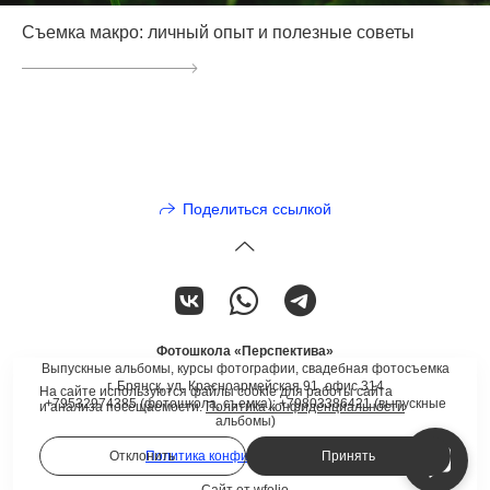
Съемка макро: личный опыт и полезные советы
Поделиться ссылкой
Фотошкола «Перспектива»
Выпускные альбомы, курсы фотографии, свадебная фотосъемка
г. Брянск, ул. Красноармейская 91, офис 314
На сайте используются файлы cookie для работы сайта
+79532974385 (фотошкола, съемка); +79803386421 (выпускные
и анализа посещаемости.
Политика конфиденциальности
альбомы)
Отклонить
Принять
Политика конфиденциальности