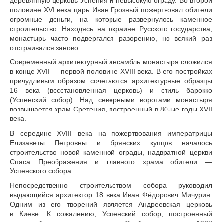
деревянную церковь Успения и невысокую ограду. Во второй
половине XVI века царь Иван Грозный пожертвовал обители
огромные деньги, на которые развернулось каменное
строительство. Находясь на окраине Русского государства,
монастырь часто подвергался разорению, но всякий раз
отстраивался заново.
Современный архитектурный ансамбль монастыря сложился
в конце XVII — первой половине XVIII века. В его постройках
причудливым образом сочетаются архитектурные образцы
16 века (восстановленная церковь) и стиль барокко
(Успенский собор). Над северными воротами монастыря
возвышается храм Сретения, построенный в 80-ые годы XVII
века.
В середине XVIII века на пожертвования императрицы
Елизаветы Петровны и брянских купцов началось
строительство новой каменной ограды, надвратной церкви
Спаса Преображения и главного храма обители —
Успенского собора.
Непосредственно строительством собора руководил
выдающийся архитектор 18 века Иван Фёдорович Мичурин.
Одним из его творений является Андреевская церковь
в Киеве. К сожалению, Успенский собор, построенный