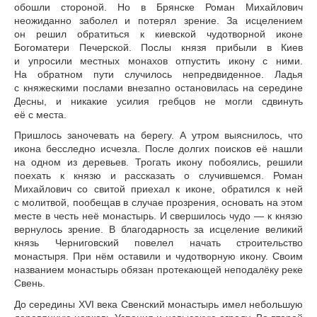
обошли стороной. Но в Брянске Роман Михайлович
неожиданно заболел и потерял зрение. За исцелением
он решил обратиться к киевской чудотворной иконе
Богоматери Печерской. Послы князя прибыли в Киев
и упросили местных монахов отпустить икону с ними.
На обратном пути случилось непредвиденное. Ладья
с княжескими послами внезапно остановилась на середине
Десны, и никакие усилия гребцов не могли сдвинуть
её с места.
Пришлось заночевать на берегу. А утром выяснилось, что
икона бесследно исчезла. После долгих поисков её нашли
на одном из деревьев. Трогать икону побоялись, решили
поехать к князю и рассказать о случившемся. Роман
Михайлович со свитой приехал к иконе, обратился к ней
с молитвой, пообещав в случае прозрения, основать на этом
месте в честь неё монастырь. И свершилось чудо — к князю
вернулось зрение. В благодарность за исцеление великий
князь Черниговский повелел начать строительство
монастыря. При нём оставили и чудотворную икону. Своим
названием монастырь обязан протекающей неподалёку реке
Свень.
До середины XVI века Свенский монастырь имел небольшую