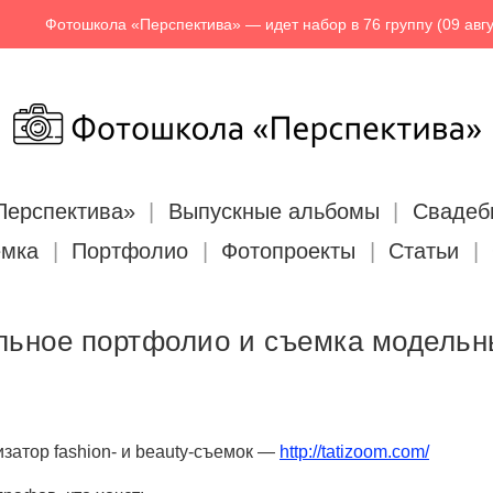
отошкола «Перспектива» — идет набор в 76 группу (09 августа 2026
Перспектива»
Выпускные альбомы
Свадеб
емка
Портфолио
Фотопроекты
Статьи
ьное портфолио и съемка модельн
затор fashion- и beauty-съемок —
http://tatizoom.com/