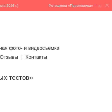
 г.)
Фотошкола «Перспектива» — идет набор в 76 г
ная фото- и видеосъемка
Отзывы
Контакты
ых тестов»