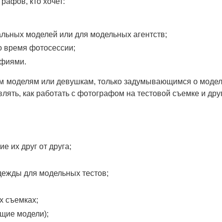
рафов, кто хочет:
льных моделей или для модельных агентств;
о время фотосессии;
афиями.
м моделям или девушкам, только задумывающимся о модел
равлять, как работать с фотографом на тестовой съемке и др
е их друг от друга;
дежды для модельных тестов;
х съемках;
щие модели);