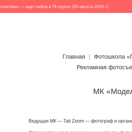
 — идет набор в 76 группу (09 августа 2026 г.)
Ф
Главная
Фотошкола «
Рекламная фотосъ
МК «Модел
Ведущая МК — Tati Zoom — фотограф и органи