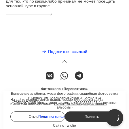
Для тех, кто по каким-либо причинам не может посещать
основной курс в группе
Поделиться ссылкой
Фотошкола «Перспектива»
Выпускные альбомы, курсы фотографии, свадебная фотосъемка
г. Брянск, ул. Красноармейская 91, офис 314
На сайте используются файлы cookie для работы сайта
+79532974385 (фотошкола, съемка); +79803386421 (выпускные
и анализа посещаемости.
Политика конфиденциальности
альбомы)
Политика конфиденциальности
Отклонить
Принять
Сайт от
wfolio