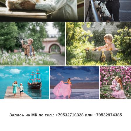
Запись на МК по тел.: +79532716328 или +79532974385