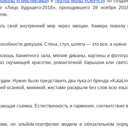
школы «Перспектива»
и
Театра Моды «ОБРАЗ»
по создан
е «Лицо будущего-2018», проходившего 28 ноября 2018 
ели.
ь свой внутренний мир через эмоции. Камера ловила отт
особности девушек. Стена, стул, шляпа — это все, а нужно
оскошь банкетного зала, мягкие диваны, картины и фотогр
аз скучающей красотки, романтичной барышни или свет
тудии. Нужно было представить два лука от бренда «KataLin
ей осанкой, мимикой, жестами раскрыли без слов всю изыс
ающая съемка. Естественность и гармония, соответствие 
боме, но альбом-портфолио модели в обязательном поря