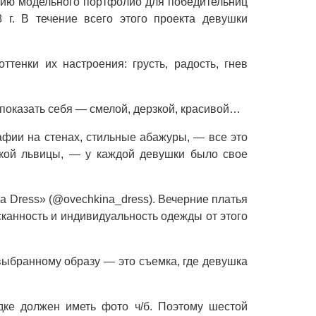
ию модельного портфолио для победительниц
г. В течение всего этого проекта девушки
енки их настроения: грусть, радость, гнев
 показать себя — смелой, дерзкой, красивой…
афии на стенах, стильные абажуры, — все это
ской львицы, — у каждой девушки было свое
a Dress» (@ovechkina_dress). Вечерние платья
канность и индивидуальность одежды от этого
выбранному образу — это съемка, где девушка
дке должен иметь фото ч/б. Поэтому шестой